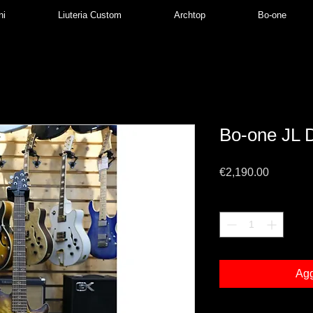
ni
Liuteria Custom
Archtop
Bo-one
Bo-one JL 
Prezzo
€2,190.00
Quantità
*
Agg