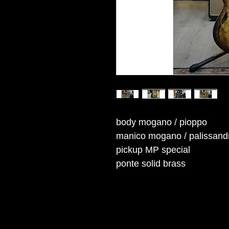
body mogano / pioppo
manico mogano / palissand
pickup MP special
ponte solid brass
Copyright © 2013 Liuteria Marco Pontil