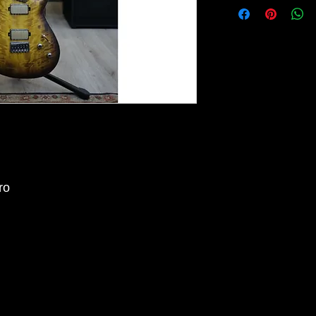
ro
lo - Tutti i diritti riservati - P.IVA 03254401205 - I marchi citati sono di proprie