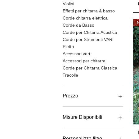
Violini
Effetti per chitarra & basso
Corde chitarra elettrica
Corde da Basso
Corde per Chitarra Acustica
Corde per Strumenti VARI
Plettri
Accessori vari
Accessori per chitarra
Corde per Chitarra Classica
Tracolle
Prezzo
0 €
3099 €
Misure Disponibili
1M
3M
Personalizza filtro