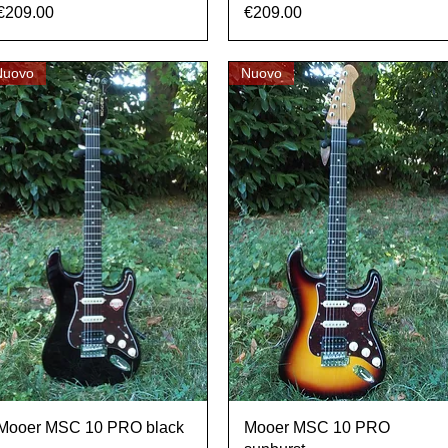
Prezzo
Prezzo
€209.00
€209.00
Nuovo
Nuovo
Vista rapida
Vista rapida
Mooer MSC 10 PRO black
Mooer MSC 10 PRO