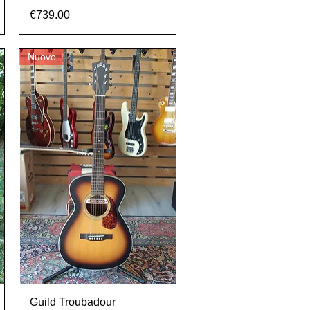
Prezzo
€739.00
Nuovo
Vista rapida
Guild Troubadour