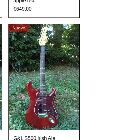
apple red
Prezzo
€649.00
Nuovo
Vista rapida
G&L S500 Irish Ale