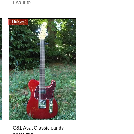
Esaurito
Nuovo
Vista rapida
G&L Asat Classic candy