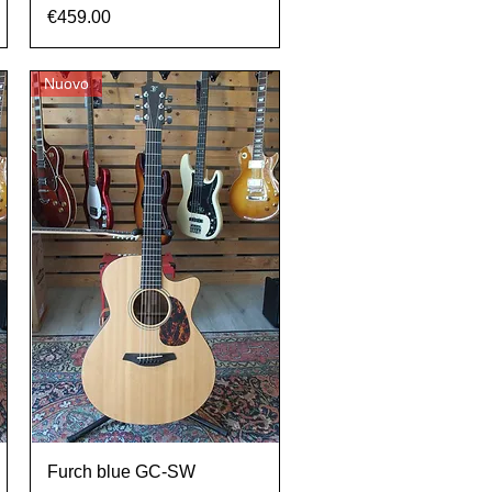
Prezzo
€459.00
Nuovo
Vista rapida
Furch blue GC-SW