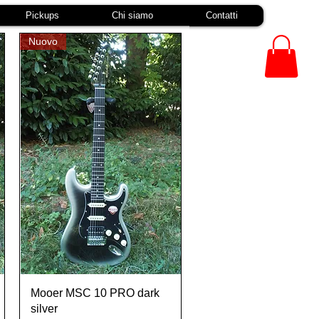
Pickups
Chi siamo
Contatti
Nuovo
Vista rapida
Mooer MSC 10 PRO dark
silver