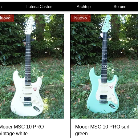
ni
Liuteria Custom
Archtop
Bo-one
Nuovo
Nuovo
Vista rapida
Vista rapida
Mooer MSC 10 PRO
Mooer MSC 10 PRO surf
vintage white
green