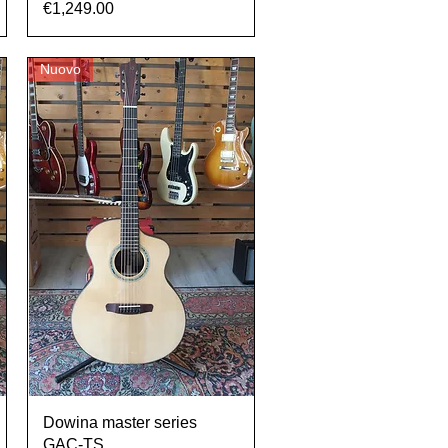
Prezzo
€1,249.00
Nuovo
Vista rapida
Dowina master series
GAC-TS