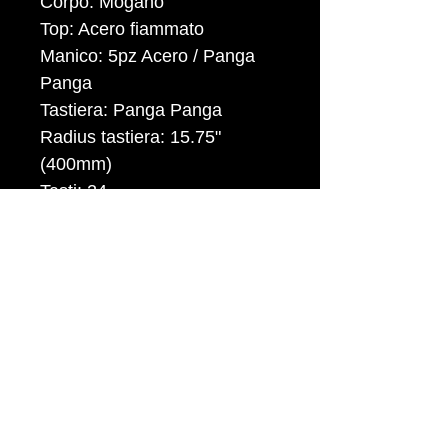
Corpo: Mogano
Top: Acero fiammato
Manico: 5pz Acero / Panga
Panga
Tastiera: Panga Panga
Radius tastiera: 15.75"
(400mm)
Tasti: 24
Hardware: Platinum
Meccaniche: Hipshot Ultralite
Ponte: Hipshot Transtone
Pick-Up: Bartolini MK-1
Elettronica: Bartolini MK-1 EQ
Colori: OPBB - Open Pore
Blue Black
Corde: D'Addario EXL165