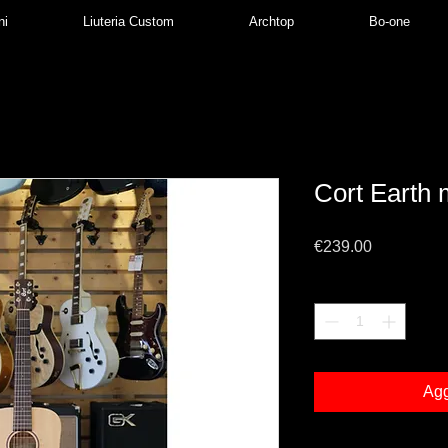
ni
Liuteria Custom
Archtop
Bo-one
Cort Earth 
Prezzo
€239.00
Quantità
*
Agg