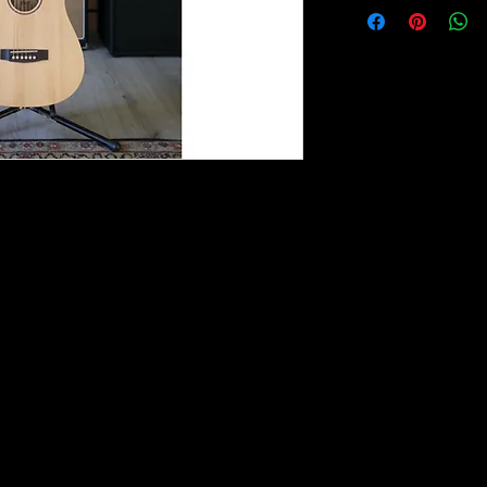
lo - Tutti i diritti riservati - P.IVA 03254401205 - I marchi citati sono di proprie