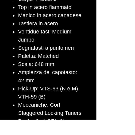
Top in acero fiammato
Manico in acero canadese
Tastiera in acero
Ventidue tasti Medium
Jumbo
Segnatasti a punto neri
Paletta: Matched
Scala: 648 mm
Ampiezza del capotasto:
42 mm
Pick-Up: VTS-63 (N e M),
VTH-59 (B)
Meccaniche: Cort
Staggered Locking Tuners
Ponte: Cort CFA-III
Tremolo (Stainless Steel