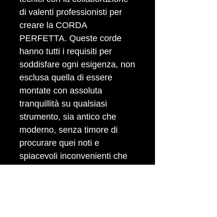
di valenti professionisti per
creare la CORDA
PERFETTA. Queste corde
hanno tutti i requisiti per
soddisfare ogni esigenza, non
esclusa quella di essere
montate con assoluta
tranquillità su qualsiasi
strumento, sia antico che
moderno, senza timore di
procurare quei noti e
spiacevoli inconvenienti che
non di rado si verificano per
l\'aver adottato delle corde
non idonee. Impiego di
materiali di altissima qualità -