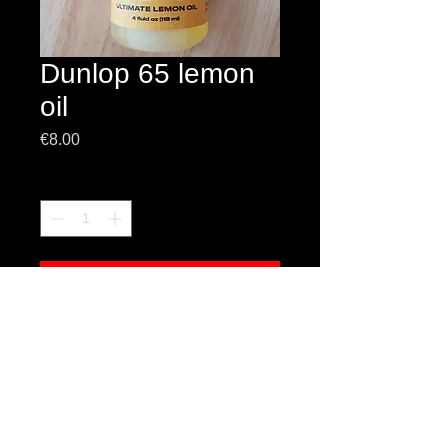
Dunlop 65 lemon
oil
Prezzo
€8.00
Quantità
*
Aggiungi al carrello
olio di limone per la tastiera