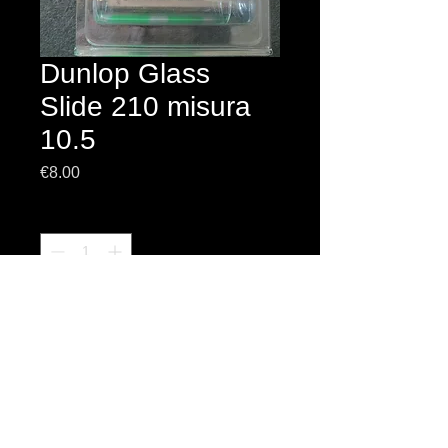
Dunlop Glass
Slide 210 misura
10.5
Prezzo
€8.00
Quantità
*
Aggiungi al carrello
Copyright © 2013 Liuteria Marco Pontillo - Tutti