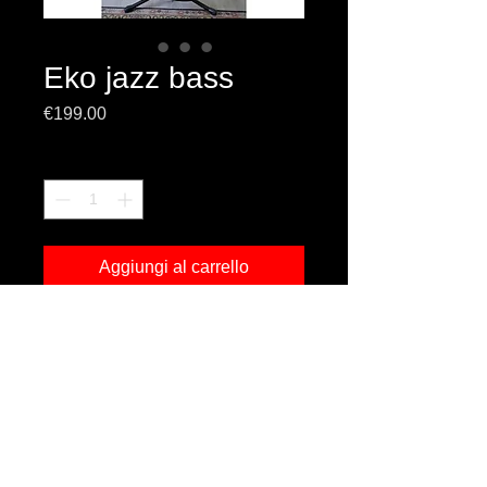
Eko jazz bass
Prezzo
€199.00
Quantità
*
Aggiungi al carrello
body tiglio
finiture vintage
Copyright © 2013 Liuteria Marco Pontillo - Tutti