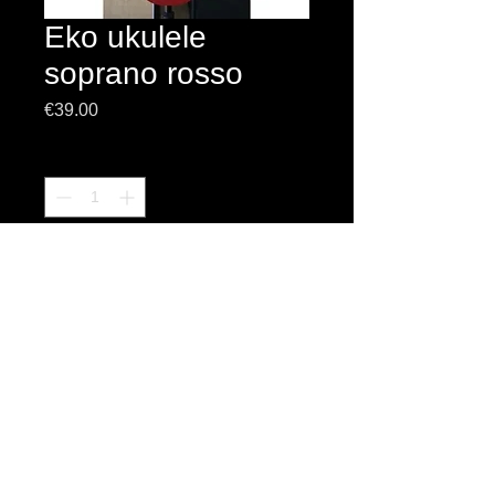
Eko ukulele
soprano rosso
Prezzo
€39.00
Quantità
*
Aggiungi al carrello
Copyright © 2013 Liuteria Marco Pontillo - Tutti
i diritti riservati - P.IVA
03254401205
- I marchi
citati sono di proprietà dei rispettivi legittimi
proprietari