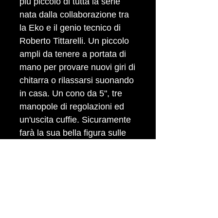
più piccolo di tutta la serie
nata dalla collaborazione tra
la Eko e il genio tecnico di
Roberto Tittarelli. Un piccolo
ampli da tenere a portata di
mano per provare nuovi giri di
chitarra o rilassarsi suonando
in casa. Un cono da 5", tre
manopole di regolazioni ed
un'uscita cuffie. Sicuramente
farà la sua bella figura sulle
mensole di casa tua.
Caratteristiche principali
Potenza: 10 Watt
Controlli: Gain, Bass,
Middle, Treble
Uscite: Cuffia