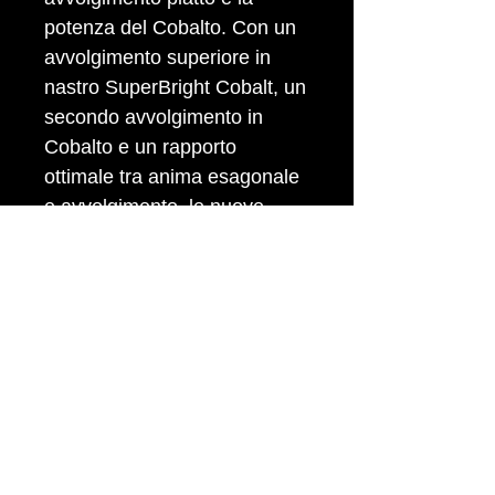
potenza del Cobalto. Con un
avvolgimento superiore in
nastro SuperBright Cobalt, un
secondo avvolgimento in
Cobalto e un rapporto
ottimale tra anima esagonale
e avvolgimento, le nuove
corde per basso Flatwound
sono le prime corde ad
avvolgimento piatto che sono
lisce al tatto ma suonano
come una corda con
avvolgimento tondo. Diametri:
.045 .065, .085, .105