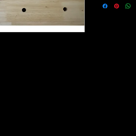
lo - Tutti i diritti riservati - P.IVA 03254401205 - I marchi citati sono di proprie