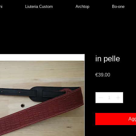
ni
Liuteria Custom
Archtop
Bo-one
in pelle
Prezzo
€39.00
Quantità
*
Agg