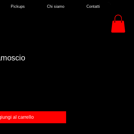
Pickups
Chi siamo
Contatti
camoscio
iungi al carrello