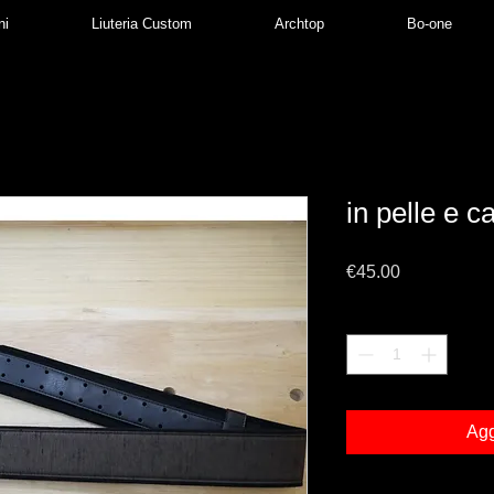
ni
Liuteria Custom
Archtop
Bo-one
in pelle e 
Prezzo
€45.00
Quantità
*
Agg