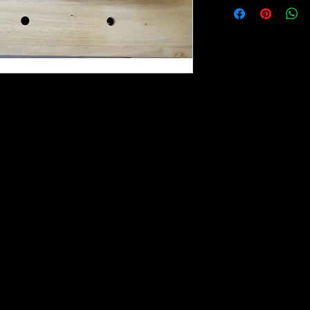
lo - Tutti i diritti riservati - P.IVA 03254401205 - I marchi citati sono di proprie