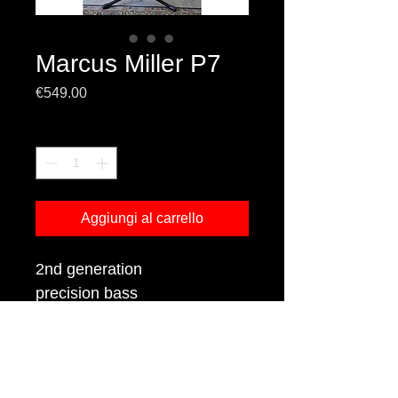
Marcus Miller P7
Prezzo
€549.00
Quantità
*
Aggiungi al carrello
2nd generation
precision bass
body alder
manico acero
elettronica attiva/passiva
colore tobacco sunburst