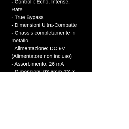
- Controlli: Echo, Intense,
Rate
- True Bypass
- Dimensioni Ultra-Compatte
- Chassis completamente in
metallo
- Alimentazione: DC 9V
(Alimentatore non incluso)
- Assorbimento: 26 mA
- Dimensioni: 93.5mm (D) ×
42mm (W) × 52mm (H)
- Peso:160g
backline:
https://www.backline.it/it/ana-
echo-0
demo: