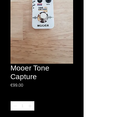
Mooer Tone
Capture
Prezzo
€99.00
Quantità
*