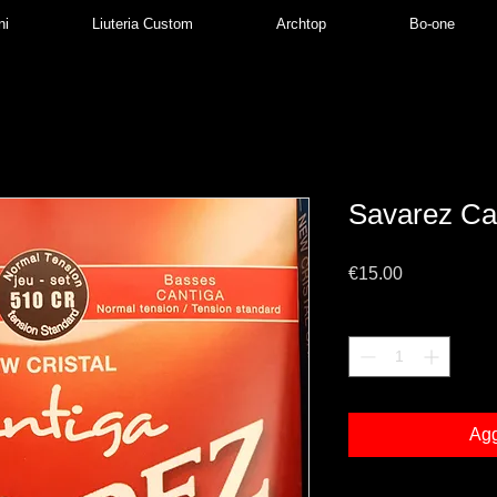
ni
Liuteria Custom
Archtop
Bo-one
Savarez Ca
Prezzo
€15.00
Quantità
*
Agg