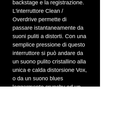
backstage e la registrazione.
L'interruttore Clean /
Overdrive permette di
passare istantaneamente da
suoni puliti a distorti. Con una
semplice pressione di questo
interruttore si può andare da
un suono pulito cristallino alla
unica e calda distorsione Vox,
o da un suono blues
leggermente crunchy ad un
boato rock high-gain.
Caratteristiche principali
Circuitazione: Solid-State
Potenza: 10 Watt RMS
Speakers: 1x 6.5" Vox
Bulldog, 8 Ohm